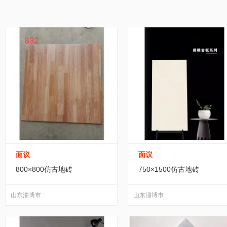
家居/家装
纺织/皮革
包装/制作
办公
吊顶材料
(24)
瓷砖
(94)
顶篷材料
(296)
黑龙江
江苏
浙江
安徽
福建
运动/休闲
手机/通讯
玩具/魔术
环保
变形缝装置
(61)
不动产
(0)
功能涂料
(96
广东
广西
海南
四川
贵州
服务/咨询
医疗/器械
互联网/通信
食
厨房设施
(8)
隔断
(21)
采暖设备
(105)
宁夏
新疆
台湾
香港
澳门
转让出租
钢化玻璃淋浴房
(0)
管道系统
(604)
工地
工程承包
(170)
卫浴洁具
(0)
木工油漆
(8
面议
面议
幕墙及材料配件
(42)
建筑装修施工
(707)
800×800仿古地砖
750×1500仿古地砖
建筑用粘合剂
(186)
装饰线板
(16)
墙地
山东淄博市
山东淄博市
建筑、建材类管材
(535)
石材石料
(1867)