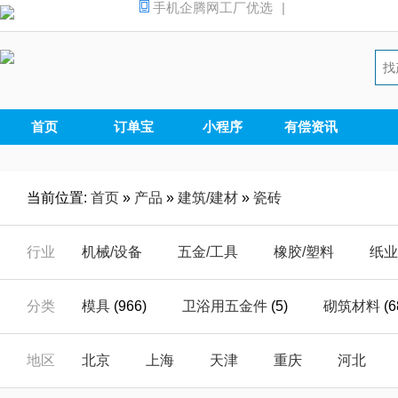
手机企腾网工厂优选
|
首页
订单宝
小程序
有偿资讯
当前位置:
首页
»
产品
»
建筑/建材
»
瓷砖
行业
机械/设备
五金/工具
橡胶/塑料
纸业
汽摩/配件
家电/电器
安全/防护
能源
分类
模具
(966)
卫浴用五金件
(5)
砌筑材料
(6
仪器/仪表
电子/元器
电工/电气
数码
装饰性灯具
(0)
库存建材
(26)
常规照明
(
地区
北京
上海
天津
重庆
河北