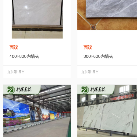
装修设施及施工
(51)
景观工程
(349)
塑
钢结构
(10)
商业
(18)
面议
面议
400×800内墙砖
300×600内墙砖
山东淄博市
山东淄博市