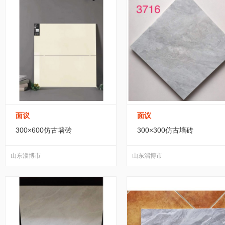
特种建材
(1000)
板材、卷材
(126)
建筑
LED护栏管
(1)
铁路护栏网
(10)
公路护
监狱护栏网
(28)
其他护栏网
(378)
安全
家装建材
(373)
围挡
(31)
岗亭
(184)
面议
面议
300×600仿古墙砖
300×300仿古墙砖
保温隔热材料
(1605)
耐火、防火材
(590)
山东淄博市
山东淄博市
护栏
(97)
市政护栏
(24)
机场护栏
(1)
钢及合金结构钢
(42)
铝管材
(23)
铝板材