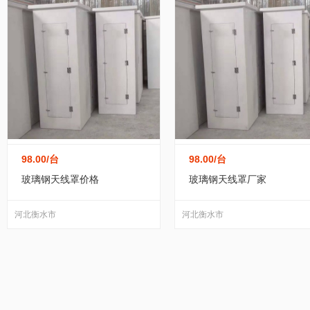
环保设备
(385)
过滤设备
(704)
化工成套
过滤材料
(680)
机械加工
(707)
焊接辅机
工程机械、建筑机械
(17891)
换热、制冷空调
混合设备
(426)
家电制造设备
(1)
化工实
98.00
/台
98.00
/台
玻璃钢天线罩价格
玻璃钢天线罩厂家
金属成型设备
(862)
矿业装卸设备
(62)
河北衡水市
河北衡水市
矿山施工设备
(491)
酒店设备
(30)
清洗
其他行业专用设备
(891)
建材生产加工机械
(4