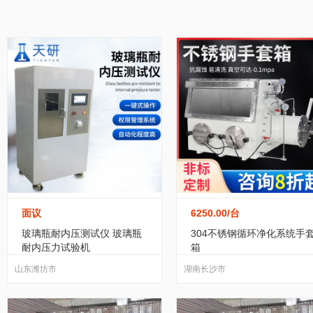
家居/家装
纺织/皮革
包装/制作
办公
传质设备
(87)
餐饮行业设备
(194)
地矿
黑龙江
江苏
浙江
安徽
福建
运动/休闲
手机/通讯
玩具/魔术
环保
传热设备
(171)
二手机械设备
(1118)
机
广东
广西
海南
四川
贵州
服务/咨询
医疗/器械
互联网/通信
食
电焊、切割设备
(24)
包装设备
(93)
阀门
宁夏
新疆
台湾
香港
澳门
转让出租
电脑产品制造设备
(13)
纺织设备和器材
(11)
弹簧
(8)
传动件
(368)
风机、排风设备
(7
面议
6250.00
/台
车间设备
(347)
粉碎设备
(200)
分离设备
玻璃瓶耐内压测试仪 玻璃瓶
304不锈钢循环净化系统手
耐内压力试验机
箱
化工设备配件
(261)
反应设备
(75)
干燥
山东潍坊市
湖南长沙市
化工管道及配件
(520)
工艺礼品加工设备
(0)