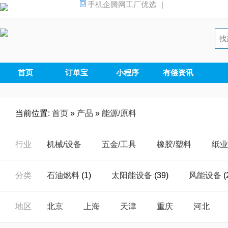
手机企腾网工厂优选
|
首页
订单宝
小程序
有偿资讯
当前位置:
首页
»
产品
»
能源/原料
行业
机械/设备
五金/工具
橡胶/塑料
纸业
汽摩/配件
家电/电器
安全/防护
能源
分类
石油燃料
(1)
太阳能设备
(39)
风能设备
(
仪器/仪表
电子/元器
电工/电气
数码
煤制品
(1)
能源产品加工
(1)
溶剂油
(25)
地区
北京
上海
天津
重庆
河北