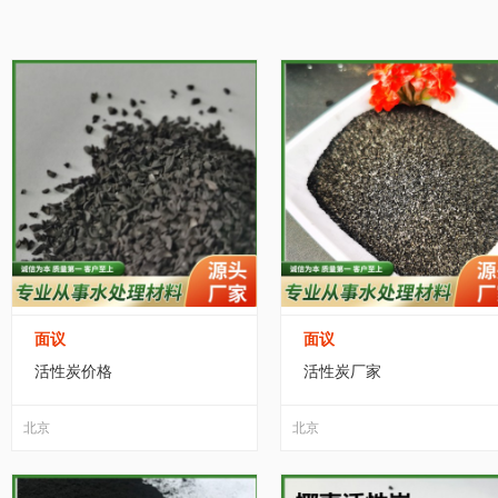
家居/家装
纺织/皮革
包装/制作
办公
天然气
(0)
原煤
(0)
沼气设备
(4)
燃
黑龙江
江苏
浙江
安徽
福建
运动/休闲
手机/通讯
玩具/魔术
环保
广东
广西
海南
四川
贵州
服务/咨询
医疗/器械
互联网/通信
食
宁夏
新疆
台湾
香港
澳门
转让出租
面议
面议
活性炭价格
活性炭厂家
北京
北京