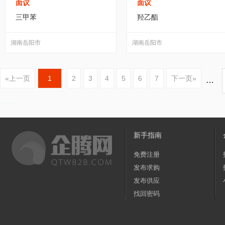
面议
面议
三甲苯
羟乙酯
湖南岳阳市
湖南岳阳市
«上一页
1
2
3
4
5
6
7
下一页»
…
新手指南
免费注册
发布求购
发布供应
找回密码